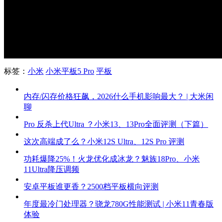
标签：
小米
小米平板5 Pro
平板
内存/闪存价格狂飙，2026什么手机影响最大？ | 大米闲
聊
Pro 反杀上代Ultra ？小米13、13Pro全面评测（下篇）
这次高端成了么？小米12S Ultra、12S Pro 评测
功耗爆降25%！火龙优化成冰龙？魅族18Pro、小米
11Ultra降压调频
安卓平板谁更香？2500档平板横向评测
年度最冷门处理器？骁龙780G性能测试 | 小米11青春版
体验